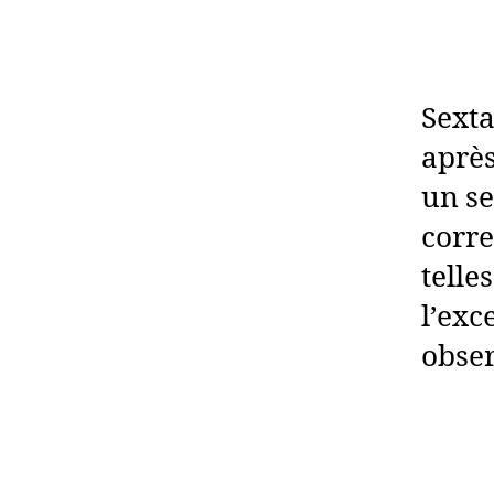
Sexta
après
un se
corre
telle
l’exc
obser