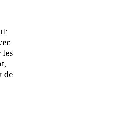
il:
vec
 les
t,
t de