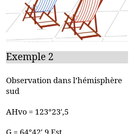
Exemple 2
Observation dans l’hémisphère
sud
AHvo = 123°23′,5
G = 64°42′,9 Est