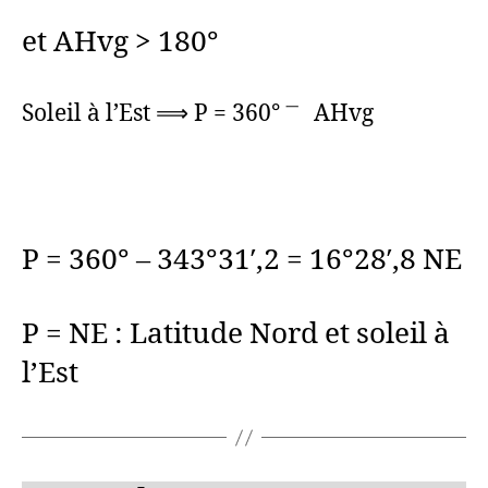
et AHvg > 180°
Soleil à l’Est ⟹ P = 360° ㆒ AHvg
P = 360° – 343°31′,2 = 16°28′,8 NE
P = NE : Latitude Nord et soleil à
l’Est