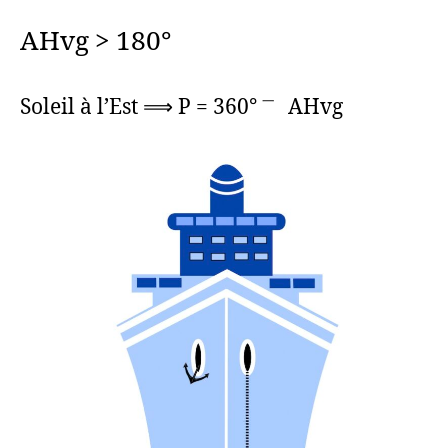
AHvg > 180°
Soleil à l’Est ⟹ P = 360° ㆒ AHvg