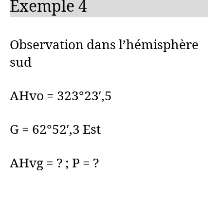
Exemple 4
Observation dans l’hémisphère
sud
AHvo = 323°23′,5
G = 62°52′,3 Est
AHvg = ? ; P = ?