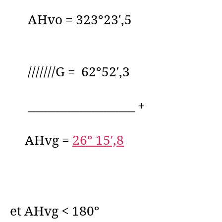
AHvo = 323°23′,5
///////G = 62°52′,3
__________________ +
AHvg =
26° 15′,8
et AHvg < 180°