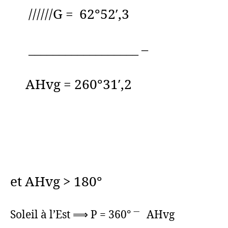
//////G = 62°52′,3
__________________ –
AHvg = 260°31′,2
et AHvg > 180°
Soleil à l’Est ⟹ P = 360° ㆒ AHvg