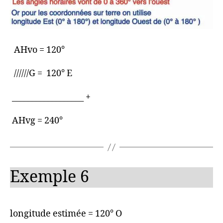
AHvo = 120°
//////G = 120° E
__________________ +
AHvg = 240°
Exemple 6
longitude estimée = 120° O