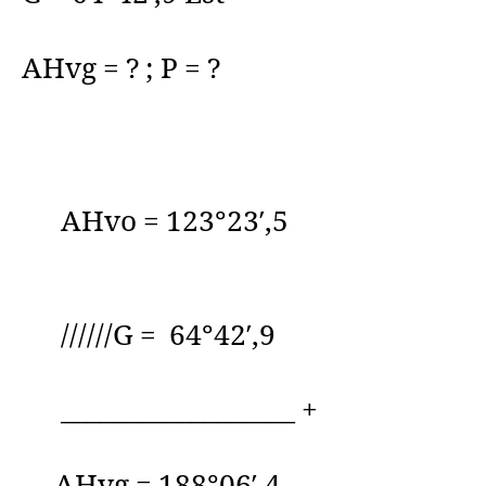
AHvg = ? ; P = ?
AHvo = 123°23′,5
//////G = 64°42′,9
__________________ +
AHvg = 188°06′,4