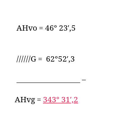
AHvo = 46° 23′,5
//////G = 62°52′,3
__________________ –
AHvg =
343° 31′,2