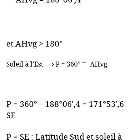
et AHvg > 180°
Soleil à l’Est ⟹ P = 360° ㆒ AHvg
P = 360° – 188°06′,4 = 171°53′,6
SE
P = SE : Latitude Sud et soleil à