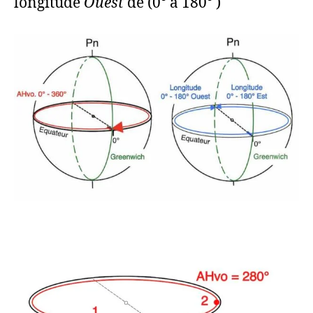
longitude
Ouest
de (0° à 180° )