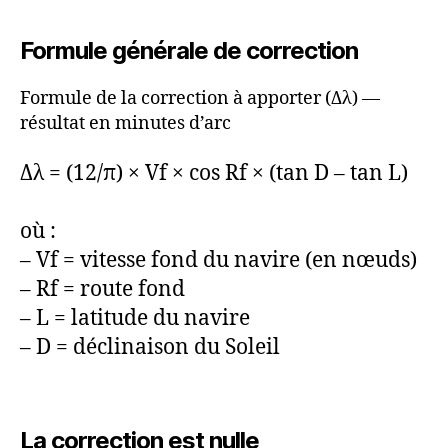
Formule générale de correction
Formule de la correction à apporter (Δλ) —
résultat en minutes d’arc
Δλ = (12/π) × Vf × cos Rf × (tan D – tan L)
où :
– Vf = vitesse fond du navire (en nœuds)
– Rf = route fond
– L = latitude du navire
– D = déclinaison du Soleil
La correction est nulle